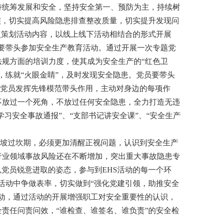
持统筹发展和安全，坚持安全第一、预防为主，持续树
实，切实提高风险隐患排查整改质量，切实提升发现问
点策划活动内容，以线上线下活动相结合的形式开展
员要带头参加安全生产教育活动。通过开展一次专题党
规方面的培训力度，使其成为安全生产的“红色卫
，练就“火眼金睛”，及时发现安全隐患。党员要带头
体党员发挥先锋模范带头作用，主动对身边的每项作
不放过一个死角，不放过任何安全隐患，全力打造无违
习安全事故通报”、“支部书记讲安全课”、“安全生产
坡过坎期，必须更加清醒正视问题，认识到安全生产
行业领域事故风险还在不断增加，突出重大事故隐患专
党员锐意进取的姿态，参与到EHS活动的每一个环
各项活动中争做表率，切实做到“强化党建引领，助推安全
动，通过活动的开展增强职工对安全重要性的认识，
责任问责问效，“谁检查、谁签名、谁负责”的安全检