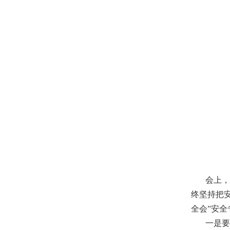
会上，华
终坚持把
全会”安
一是要坚