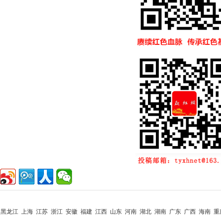
黑龙江 上海 江苏 浙江 安徽 福建 江西 山东 河南 湖北 湖南 广东 广西 海南 重