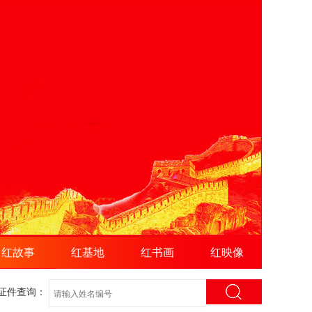
红故事
红基地
红书画
红映像
证件查询：