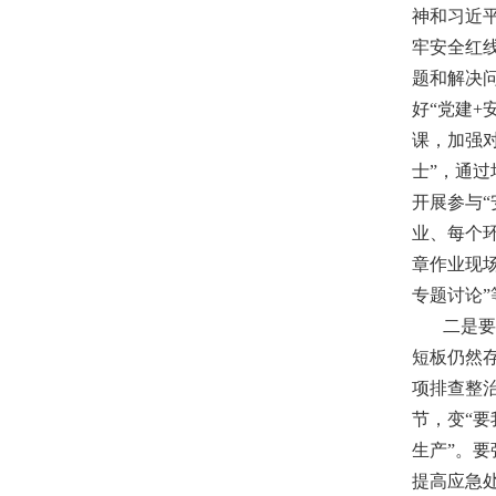
神和习近
牢安全红
题和解决
好“党建
课，加强
士”，通
开展参与
业、每个
章作业现场
专题讨论
二是要准
短板仍然
项排查整
节，变“要
生产”。
提高应急