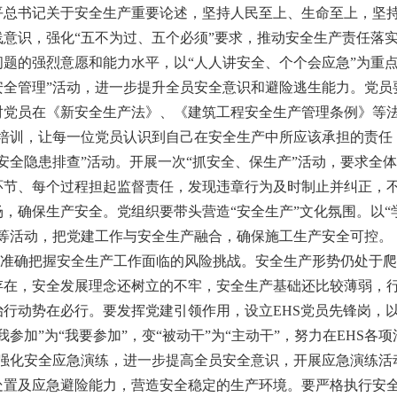
平总书记关于安全生产重要论述，坚持人民至上、生命至上，坚
线意识，强化“五不为过、五个必须”要求，推动安全生产责任落
问题的强烈意愿和能力水平，以“人人讲安全、个个会应急”为重
+安全管理”活动，进一步提升全员安全意识和避险逃生能力。党
对党员在《新安全生产法》、《建筑工程安全生产管理条例》等法
过培训，让每一位党员认识到自己在安全生产中所应该承担的责任
“安全隐患排查”活动。开展一次“抓安全、保生产”活动，要求全
环节、每个过程担起监督责任，发现违章行为及时制止并纠正，
，确保生产安全。党组织要带头营造“安全生产”文化氛围。以“学
”等活动，把党建工作与安全生产融合，确保施工生产安全可控。
确把握安全生产工作面临的风险挑战。安全生产形势仍处于爬
存在，安全发展理念还树立的不牢，安全生产基础还比较薄弱，
治行动势在必行。要发挥党建引领作用，设立EHS党员先锋岗，以
我参加”为“我要参加”，变“被动干”为“主动干”，努力在EHS
要强化安全应急演练，进一步提高全员安全意识，开展应急演练活
处置及应急避险能力，营造安全稳定的生产环境。要严格执行安全