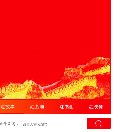
红故事
红基地
红书画
红映像
证件查询：