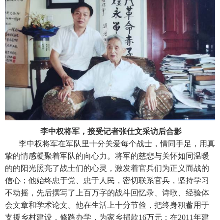
李中权将军，接受记者张仕文采访后合影
李中权将军在军队里十分关爱每个战士，情同手足，用真
挚的情感凝聚着军队的向心力。将军的慈悲与关怀如同温暖
的的阳光照亮了战士们的心灵，激发着官兵们为正义而战的
信心；他始终忠于党、忠于人民，密切联系官兵，坚持学习
不动摇，先后撰写了上百万字的战斗回忆录、诗歌、经验体
会文章和学术论文。他在生活上十分节俭，把终身积蓄用于
支援乡村建设，修路办学，为家乡捐款16万元；在2011年建