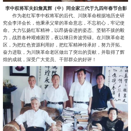
李中权将军夫妇詹真辉（中）同全家三代于九四年春节合影
作为老红军李中权将军的后代、川陕革命根据地历史研
究会李洋会长，他秉承父辈的革命意志，不忘初心，牢记使
命。大力弘扬红军精神，以昂扬奋进的姿态、坚韧不拔的毅
力，战胜各种艰难困苦，夜以继日奔波劳碌。在川陕革命老
区，为把红色资源利用好，把红军精神传承好，努力开拓、
奋力进取，为川陕革命老区做出了突出的贡献，并取得了辉
煌的成就，深受广大党员、干部群众的好评！