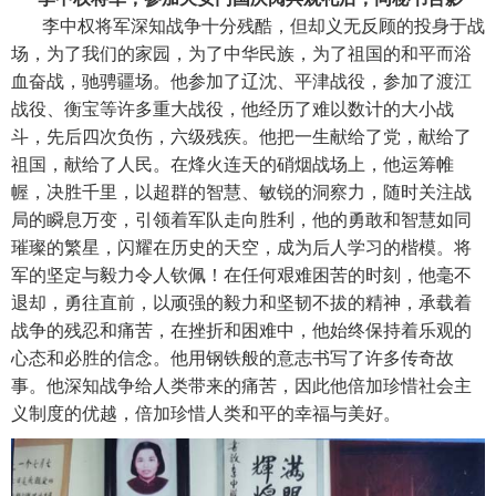
李中权将军深知战争十分残酷，但却义无反顾的投身于战
场，为了我们的家园，为了中华民族，为了祖国的和平而浴
血奋战，驰骋疆场。他参加了辽沈、平津战役，参加了渡江
战役、衡宝等许多重大战役，他经历了难以数计的大小战
斗，先后四次负伤，六级残疾。他把一生献给了党，献给了
祖国，献给了人民。在烽火连天的硝烟战场上，他运筹帷
幄，决胜千里，以超群的智慧、敏锐的洞察力，随时关注战
局的瞬息万变，引领着军队走向胜利，他的勇敢和智慧如同
璀璨的繁星，闪耀在历史的天空，成为后人学习的楷模。将
军的坚定与毅力令人钦佩！在任何艰难困苦的时刻，他毫不
退却，勇往直前，以顽强的毅力和坚韧不拔的精神，承载着
战争的残忍和痛苦，在挫折和困难中，他始终保持着乐观的
心态和必胜的信念。他用钢铁般的意志书写了许多传奇故
事。他深知战争给人类带来的痛苦，因此他倍加珍惜社会主
义制度的优越，倍加珍惜人类和平的幸福与美好。