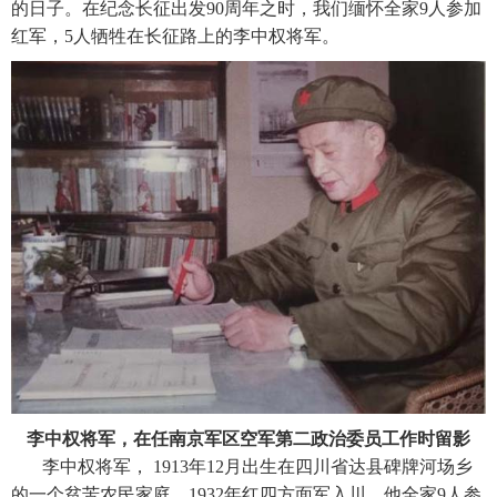
的日子。在纪念长征出发90周年之时，我们缅怀全家9人参加
红军，5人牺牲在长征路上的李中权将军。
李中权将军，在任南京军区空军第二政治委员工作时留影
李中权将军， 1913年12月出生在四川省达县碑牌河场乡
的一个贫苦农民家庭，1932年红四方面军入川，他全家9人参