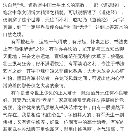
法自然”也。道教是中国土生土长的宗教，一部《道德经》，
饱含中华文明博大精深之精髓。可以说悟透了《道德经》，
便洞穿了这个世界，无往而不利。临帖乃《道德经》“为”字
真谛，到了一定境界后便会由“为”而“无为”，达到上善若水的
自然之境。
有军擅狂草，运笔一气呵成，有张旭、怀素之妙。书法史
上有“颠张醉素”之说，有军亦喜饮酒，尤其是与三五知己聊
天侃地，兴奋之余运笔，宣纸如茫茫无垠的大草原，狼毫如
壮士纵马狂奔，好不潇洒快活。有军淡泊名利，专注于书法
艺术之妙，其字中规中矩又非僵化教条，大开大放令人心旷
神怡。懂田有军书法者，在龙飞凤舞之间，可读出他内心里
潜藏着的那份侠之大者的豪情。
有军是当今世上少见的正人君子，除烟酒外无任何不良嗜
好。其妻乃北京市“孝星”，家庭和睦引无数好友羡慕嫉妒竞
折腰。这种优良的品质融入书法艺术之中，自有一股凛然正
气存在。我是相信“相由心生”，字如其人的，有军天生一副
佛相，又有道学修养，好像一位闹市中的高士隐者。有军的
新家选在长城脚下里炮新区，那里山峰秀丽，空气清新，千