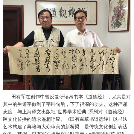
田有军在创作中曾反复研读帛书本《道德经》，尤其是对
其中的生僻字做到了字斟句酌，下了很深的功夫。这种严谨
态度，与上海译文出版社“世界学术经典”系列对《道德经》
跨文化传播的追求遥相呼应。《田有军草书道德经》以书法
艺术构建了典籍与大众审美的新桥梁，是传统文化创新表达