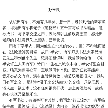
孙玉良
认识田有军，不知有几年矣。忽一日，邀我到他的新家坐
客，得知田有军将老子《道德经》五千言写成书法精品，意
欲成书，与书家交流之用，因此得以提前欣赏墨宝，感觉田
老师的书法境界又上层楼，已臻化境。
田有军字半农，因为他生在北京的农村，但并不种地而是
在书法殿堂驰骋耕耘，故曰“半农”。有军师从书法大家易海
云先生和刘俊京先生，记得初相识时，我曾做诗给他，《咏
半农轩主人田有军》诗曰：“生在京城永丰屯，半农轩里自耕
耘。狼毫为锄清心草，宣纸做田种辛勤。酒兴狂发字能舞，
音乐奏起文有魂。满村点赞缘何故，德艺双馨福报人”，我与
田有军之交， 是那种“君子之交淡如水”的交往，只谈理想，
谈人生，谈艺术，没有任何铜臭打扰，加上美酒助兴，故感
身心俱爽乃至极乐也。
有军书法，有四字可喻其妙，我谓之“行云流水”。有军临
帖半生，最终成书以《道德经》为内容，深得书法之妙乃“道