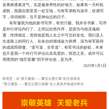
亩果林透着灵气，实是修身养性的好地方。如果有一天时机
成熟，我愿在那里觅一处宝地，与有军弟牧马放羊，饮酒写
字，诗词相和，岂不是神仙过的日子。
有军邀我为他的新书写序，有些汗颜。我并非书家，写序
是外行评论内行了。之所以欣然作序，是因为与他灵魂相
通，性情相近，觉得他是我人生之中可交好友也。我们是人
生道路上的同行人，在各自的领域奋力拼搏，深为有军获得
的成就而骄傲。“道可道，非常道”，有军书法的妙处，本来
也不是我一个外行可评论出其高度的，惶恐之至。或许可以
用惯用的“德艺双馨”四字评论他，是为序。
2025年1月1日
郭虎芝：在“香兰雅室——董宝云墨兰展”的主旨发言
“香兰雅室——董宝云墨兰画展”在人美美术馆成功举办