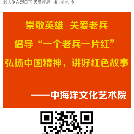
老人倒在烈日下 民警撑起一把“清凉”伞