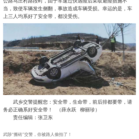
公路马庄村路段时，由于车速过快遇险后采取避险措施不
当，致使车辆发生侧翻，事故造成车辆受损。幸运的是，车
上三人均系好了安全带，都没受伤。
武乡交警提醒您：安全带，生命带，前后排都要带，请
务必正确系好安全带！ （薛永跃 柳丽珍）
责任编辑：张卫东
武陟“搬砖”交警，你被路人偷拍了！