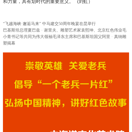
和力量，具有划时代的重要意义。 (刘虹）
“飞越海峡·邂逅马来” 中马建交50周年晚宴在昆举行
巴基斯坦总理夏巴兹 · 谢里夫、雕塑艺术家袁熙坤、北京红色伟业毛
小青书记等共同为伟大领袖毛泽东主席和巴基斯坦国父阿里 · 真纳雕
塑揭幕