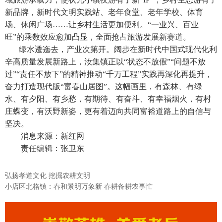
新品牌，新时代文明实践站、老年食堂、老年学校、体育
场、休闲广场……让乡村生活更加便利。“一业兴、百业
旺”的乘数效应愈加凸显，全面抢占旅游发展新赛道。
绿水逶迤去，产业次第开。阔步在新时代中国式现代化利
辛高质量发展新路上，汝集镇正以“状态不放假”“问题不放
过”“责任不放下”的精神推动“千万工程”实践再深化再提升，
奋力打造现代版“富春山居图”。这幅画里，有森林、有绿
水、有夕阳、有乡愁，有期待、有奋斗、有幸福烟火，有村
庄蝶变，有沃野新姿，更有着迈向共同富裕道路上的自信与
坚决。
消息来源：新红网
责任编辑：张卫东
弘扬孝道文化 挖掘农耕文明
小店区北格镇：春和景明万象新 春耕备耕农事忙