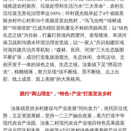
域推进农村厕所、垃圾处理和生活污水“三大革命”，农村生
活垃圾无害化治理率达100%；环村观光线串起了4个省级美
丽乡村中心村和36个美丽宜居自然村，“鸟飞虫鸣”“绿树成
荫”“河湖澄碧”已成为辖区居民屡见不鲜的亮丽风景；以“绿色
生态之镇”为目标，打赢打胜境内西淝河、老母猪港、阜涡河
保卫战和沟塘水环境治理攻坚战，以“一家人”共识创建区域
河湖共建共治共享机制；“森林、良田、河湖”三大生态版图
不断扩张，成功打造集旅游观光、生态休闲、全民运动、文
创开发于一体的绿色之镇、生态之镇。汝集镇下足“绣花功
夫”，精雕细琢，努力呈现“绿不断线、景不断链、点上出
彩、线上成景、面上美丽”的大美格局。
践行“两山理念”，“特色+产业”打造宜业乡村
汝集镇坚持乡村建设与产业发展“同向发力”，依托区位优
势，立足资源禀赋，坚持一二三产融合发展，着力打造中华
现代农业产业园、汝集二村现代农业产业项目特色瓜果蔬菜
产业示范区和朱集、街南等4个行政村绿色健康养殖产业示范