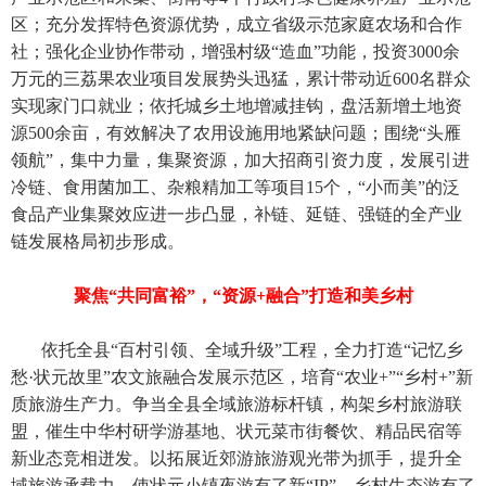
区；充分发挥特色资源优势，成立省级示范家庭农场和合作
社；强化企业协作带动，增强村级“造血”功能，投资3000余
万元的三荔果农业项目发展势头迅猛，累计带动近600名群众
实现家门口就业；依托城乡土地增减挂钩，盘活新增土地资
源500余亩，有效解决了农用设施用地紧缺问题；围绕“头雁
领航”，集中力量，集聚资源，加大招商引资力度，发展引进
冷链、食用菌加工、杂粮精加工等项目15个，“小而美”的泛
食品产业集聚效应进一步凸显，补链、延链、强链的全产业
链发展格局初步形成。
聚焦“共同富裕”，“资源+融合”打造和美乡村
依托全县“百村引领、全域升级”工程，全力打造“记忆乡
愁·状元故里”农文旅融合发展示范区，培育“农业+”“乡村+”新
质旅游生产力。争当全县全域旅游标杆镇，构架乡村旅游联
盟，催生中华村研学游基地、状元菜市街餐饮、精品民宿等
新业态竞相迸发。以拓展近郊游旅游观光带为抓手，提升全
域旅游承载力，使状元小镇夜游有了新“IP”，乡村生态游有了