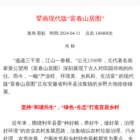
擘画现代版“富春山居图”
发布:彩虹 时间:2024-04-11 点击:140468次
肖 标
“迤递三千里，江山一卷横。”公元1350年，元代著名画
家黄公望用《富春山居图》深刻展现了古人对田园诗画的向
往。而今，一幅“产业旺、环境美、乡风和、生活富” 的现代
版“富春山居图”正在安徽省利辛县汝集镇的乡野大地徐徐铺
展。
坚持“和谐共生”，“绿色+生态”打造宜居乡村
近年来，围绕利辛县委“种好粮，养好牛，做好菜，治理
好环境”的农业农村发展思路，汝集镇以农村垃圾治理、污水
处理、农房改善、户厕改造和乡村特色风貌塑造为重点，全