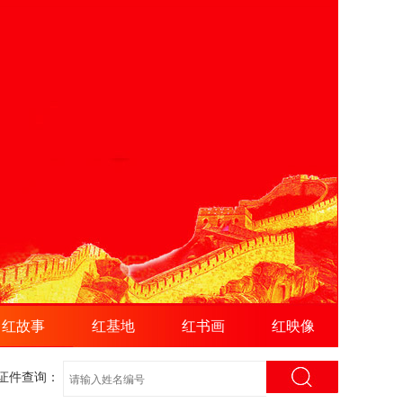
红故事
红基地
红书画
红映像
证件查询：