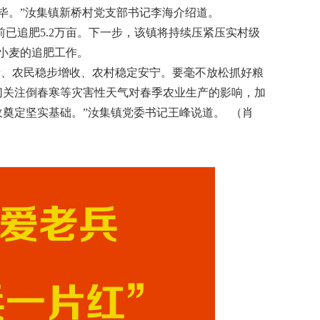
肥完毕。”汝集镇新桥村党支部书记李海介绍道。
已追肥5.2万亩。下一步，该镇将持续压紧压实村级
小麦的追肥工作。
产、农民稳步增收、农村稳定安宁。要毫不放松抓好粮
切关注倒春寒等灾害性天气对春季农业生产的影响，加
奠定坚实基础。”汝集镇党委书记王峰说道。 （肖