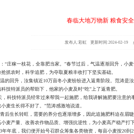
春临大地万物新 粮食安全
发布人:彩虹 更新时间:2024-02-19 点
“庄稼一枝花，全靠肥当家。”春节过后，气温逐渐回升，小麦
纷抢抓农时，科学追肥，为夺取夏粮丰收打下坚实基础。
的回升，汝集镇近10万亩冬小麦纷纷进入返青阶段。范涛是汝集镇
镇科技特派员的帮助下，他家的小麦及时“吃”上了返青肥。
，科技特派员经常过来帮我一起施肥，给我讲解施肥要注意的事
愁小麦生长得不好了。”范涛感激地说道。
后生长转旺，需要的养分也逐渐增多，因此追施肥料迫在眉睫
高小麦产量、改善农作物品质、增强抗逆性，为小麦高产稳产打
3年年底，我们便开始号召群众筹集各类物资，每亩小麦按20到2