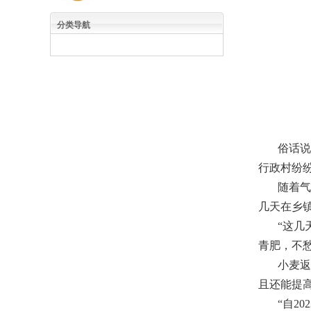
分类导航
俗话说：
行政村纷
随着气温
几天在乡
“这几天
青肥，不
小麦返青
且还能提
“自202