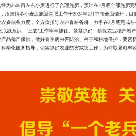
，已经为2600亩左右小麦进行了合理施肥，预计在2月底全部施
汝集镇冬小麦追施返青肥工作于2024年2月中旬全面铺开，目前
大农资储备力度，全方位指导农户春耕备耕，力争在2月底完成冬
底线意识，‘三农’工作牢牢抓住、紧紧抓好，确保农业稳产增
农产品稳产保供，做好春季病虫害防治、种子和耕地保护，要密
、科学化服务指导，切实抓好农业防灾减灾工作，为夺取夏粮丰收