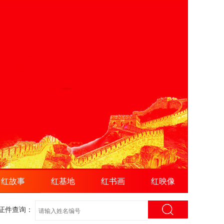
红故事
红基地
红书画
红映像
证件查询：