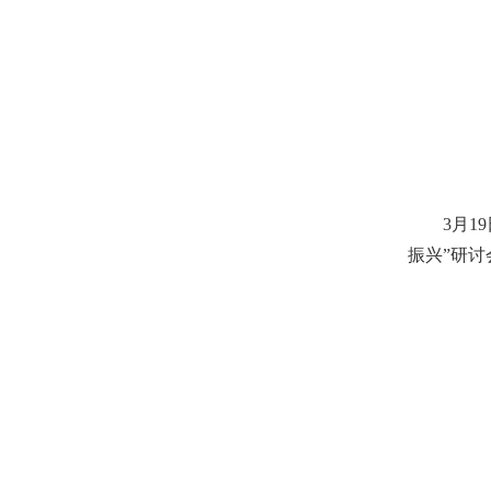
3月19
振兴”研