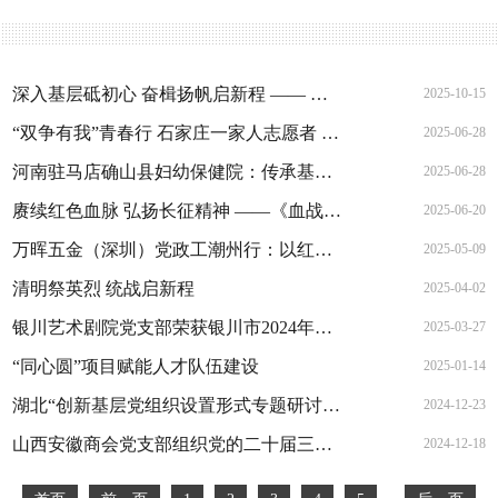
深入基层砥初心 奋楫扬帆启新程 —— 湖北省宜昌市夷陵区委党校2025年青干班（第二期）开展“四同”主题教育活动
2025-10-15
“双争有我”青春行 石家庄一家人志愿者 “七一”慰问老党员
2025-06-28
河南驻马店确山县妇幼保健院：传承基因铸党性 护航妇幼新征程
2025-06-28
赓续红色血脉 弘扬长征精神 ——《血战湘江》党史学习沙盘模拟课在西安市大同商会举办
2025-06-20
万晖五金（深圳）党政工潮州行：以红色文化为笔 绘就团队奋进新画卷
2025-05-09
清明祭英烈 统战启新程
2025-04-02
银川艺术剧院党支部荣获银川市2024年度“五星级党支部” 荣誉称号
2025-03-27
“同心圆”项目赋能人才队伍建设
2025-01-14
湖北“创新基层党组织设置形式专题研讨会”在武昌召开
2024-12-23
山西安徽商会党支部组织党的二十届三中全会精神集中培训
2024-12-18