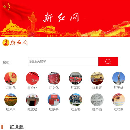
搜索：
红时代
红公仆
红文化
红基因
红教育
红英雄
红风景
红党建
红故事
红基地
红书画
红映像
红党建