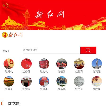
搜索：
红时代
红公仆
红文化
红基因
红教育
红英雄
红风景
红党建
红故事
红基地
红书画
红映像
红党建