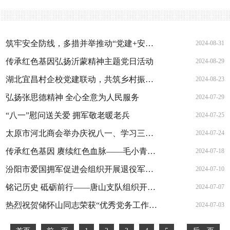
筑牢安全防线，多措并举推动“党建+安全”管理
2024-08-31
传承红色基因弘扬沂蒙精神主题党日活动
2024-08-29
湖北宜昌村企校党建联动，共筑乡村振兴梦
2024-08-23
弘扬张思德精神 全心全意为人民服务
2024-07-29
“八一”慰问送关爱 拥军敬老暖老兵
2024-07-25
太原市河北商会举办庆祝八一、学习三中全会精神座谈会
2024-07-24
传承红色基因 赓续红色血脉——毛小青书记一行赴山西参加"党纪学习教育"主题党日活动
2024-07-18
汾阳市爱国拥军促进会组织开展退役军人老党员慰问活动
2024-07-10
铭记历史 砥砺前行——唐山支队组织开展纪念七七事变87周年主题实践活动
2024-07-07
热烈祝贺储怀山同志荣获“优秀党务工作者”称号、叶聪卢同志荣获“优秀共产党员”称号
2024-07-03