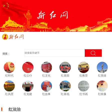
搜索：
红时代
红公仆
红文化
红基因
红教育
红英雄
红风景
红党建
红故事
红基地
红书画
红映像
红法治