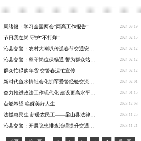
周绪银：学习全国两会“两高工作报告”的感谈
2024-03-19
节日我在岗 守护“不打烊”
2024-02-15
沁县交警：农村大喇叭传递春节交通安全音
2024-02-12
沁县交警：坚守岗位保畅通 誓为群众站好岗
2024-02-12
群众忙碌购年货 交警春运忙宣传
2024-02-12
新时代鱼水情社会化拥军爱警经验交流暨联欢会在京举办
2024-02-01
奋力推进政法工作现代化 建设更高水平的平安中国
2024-01-15
点燃希望 唤醒美好人生
2023-12-08
法援惠民生 薪暖农民工——梁山县法律援助中心走进大路口乡孔那里村
2023-11-25
沁县交警：开展隐患排查治理提升交通安全防护水平
2023-11-21