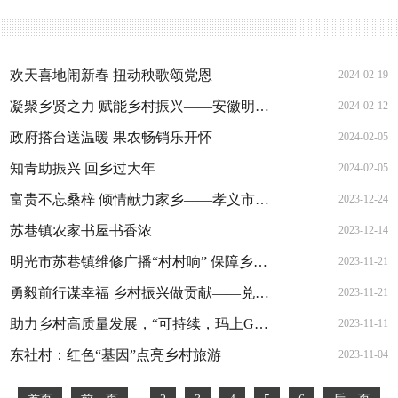
欢天喜地闹新春 扭动秧歌颂党恩
2024-02-19
凝聚乡贤之力 赋能乡村振兴——安徽明光市苏巷镇戴巷村召开首届乡贤大会
2024-02-12
政府搭台送温暖 果农畅销乐开怀
2024-02-05
知青助振兴 回乡过大年
2024-02-05
富贵不忘桑梓 倾情献力家乡——孝义市后庄村歌甜舞美乐乡亲
2023-12-24
苏巷镇农家书屋书香浓
2023-12-14
明光市苏巷镇维修广播“村村响” 保障乡村振兴时代“强音”
2023-11-21
勇毅前行谋幸福 乡村振兴做贡献——兑镇第九届人民代表大会第六次会议顺利召开
2023-11-21
助力乡村高质量发展，“可持续，玛上GO”项目十周年再扬新帆
2023-11-11
东社村：红色“基因”点亮乡村旅游
2023-11-04