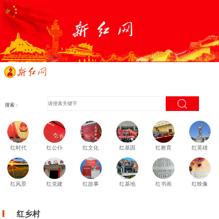
搜索：
红时代
红公仆
红文化
红基因
红教育
红英雄
红风景
红党建
红故事
红基地
红书画
红映像
红乡村