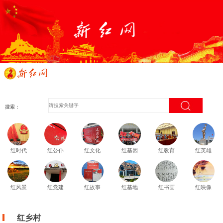
搜索：
红时代
红公仆
红文化
红基因
红教育
红英雄
红风景
红党建
红故事
红基地
红书画
红映像
红乡村