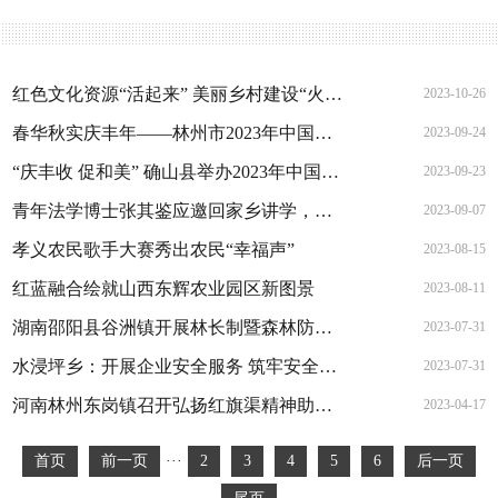
红色文化资源“活起来” 美丽乡村建设“火起来”
2023-10-26
春华秋实庆丰年——林州市2023年中国农民丰收节暨茶店镇第八届菊花文化节隆重开幕
2023-09-24
“庆丰收 促和美” 确山县举办2023年中国农民丰收节
2023-09-23
青年法学博士张其鉴应邀回家乡讲学，振兴家乡经济
2023-09-07
孝义农民歌手大赛秀出农民“幸福声”
2023-08-15
红蓝融合绘就山西东辉农业园区新图景
2023-08-11
湖南邵阳县谷洲镇开展林长制暨森林防火宣传活动
2023-07-31
水浸坪乡：开展企业安全服务 筑牢安全生产防线
2023-07-31
河南林州东岗镇召开弘扬红旗渠精神助力乡村振兴座谈会
2023-04-17
首页
前一页
···
2
3
4
5
6
后一页